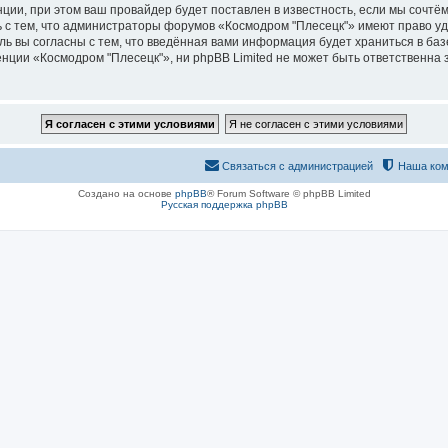
ии, при этом ваш провайдер будет поставлен в известность, если мы сочтём
 с тем, что администраторы форумов «Космодром "Плесецк"» имеют право уд
ль вы согласны с тем, что введённая вами информация будет храниться в ба
ии «Космодром "Плесецк"», ни phpBB Limited не может быть ответственна за
Связаться с администрацией
Наша ком
Создано на основе
phpBB
® Forum Software © phpBB Limited
Русская поддержка phpBB