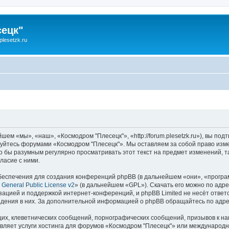
ецк"
lesetzk.ru
ем «мы», «наш», «Космодром "Плесецк"», «http://forum.plesetzk.ru»), вы по
ьзуйтесь форумами «Космодром "Плесецк"». Мы оставляем за собой право изм
ло бы разумным регулярно просматривать этот текст на предмет изменений, 
ласие с ними.
еспечения для создания конференций phpBB (в дальнейшем «они», «програ
General Public License v2
» (в дальнейшем «GPL»). Скачать его можно по адр
зацией и поддержкой интернет-конференций, и phpBB Limited не несёт ответ
ведения в них. За дополнительной информацией о phpBB обращайтесь по адр
их, клеветнических сообщений, порнографических сообщений, призывов к на
авляет услуги хостинга для форумов «Космодром "Плесецк"» или международ