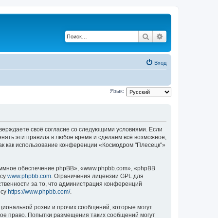
Поиск
Расширенный по
Вход
Язык:
дтверждаете своё согласие со следующими условиями. Если
енять эти правила в любое время и сделаем всё возможное,
так как использование конференции «Космодром "Плесецк"»
ммное обеспечение phpBB», «www.phpbb.com», «phpBB
есу
www.phpbb.com
. Ограничения лицензии GPL для
ственности за то, что администрация конференций
есу
https://www.phpbb.com/
.
циональной розни и прочих сообщений, которые могут
ное право. Попытки размещения таких сообщений могут