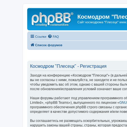
Космодром "Плес
Сайт космодрома "Плесецк" www.p
Ссылки
FAQ
Список форумов
Космодром "Плесецк" - Регистрация
Заходя на конференцию «Космодром "Плесецк"» (в дальнейш
вы не согласны с ними, пожалуйста, не заходите и не пол
чтобы уведомить вас об этом, однако с вашей стороны бы
после обновления/исправления условий означает ваше сог
Наши форумы работают под управлением программного об
Limited», «phpBB Teams»), выпущенного по лицензии «
GNU 
программного обеспечения phpBB строго связаны с органи
определяет в качестве допустимого содержания и/или по
Вы соглашаетесь не размещать оскорбительных, угрожающ
нарушить законы вашей страны, страны, которая предост